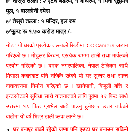
✅ दोस्रो तल्ला : २ एटेच बेडरुम, १ बाथरुम, १ मिनी सुईमिंग
पुल, १ बाल्कोनी स्पेस
✅ तेस्रो तल्ला : १ मन्दिर, हल रुम
✅मुल्य: रू १.७० करोड मात्र /-
नोट : यो घरको प्रत्येक तल्लाको सिडीमा CC Camera जडान
गरिएको छ | मोडुलर किचन, प्रत्येक रुममा टाली तथा मार्वलको
प्रयोग गरिएको छ | दमक नगरपालिका, नेपाल टेलिकम साथै
मिसाल बजारबाट पनि नजिकै रहेको यो घर सुन्दर तथा सान्त
वातावरणमा निर्माण गरिएको छ | खानेपानी, बिजुली बत्ति र
इन्टरनेटको सुविधा साथै यातयातको लागि पुर्वमा १२ फिट साथै
उत्तरमा १८ फिट ग्राभेल बाटो पाउनु हुनेछ र उत्तर तर्फको
बाटोमा यो वर्ष भित्र टाली ब्लक लाग्ने छ |
घर बनाएर बाकी रहेको जग्गा पनि एउटा घर बनाउन सकिने