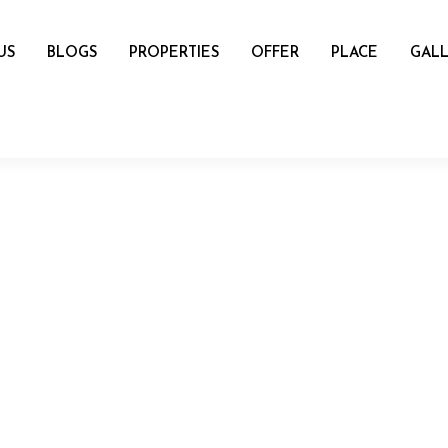
US
BLOGS
PROPERTIES
OFFER
PLACE
GALL
name
mail
Number