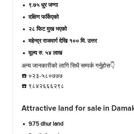
९.७५ धुर जग्गा
दक्षिण फर्किएको
२८ फिट मुख भएको
महेन्द्र राजमार्ग देखि १०० मि. उत्तर
मूल्य रु. ५४ लाख
अन्य जानकारीको लागि सिधै सम्पर्क गर्नुहोस👇️
☎️ ०२३-५८०७७७
☎️ ९८४२६६६२९८
Attractive land for sale in Dama
9.75 dhur land