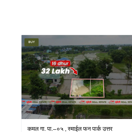
BUY
कमल गा. पा.–०५ , स्माईल फन पार्क उत्तर