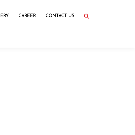
Search
for:
ERY
CAREER
CONTACT US
Search Button