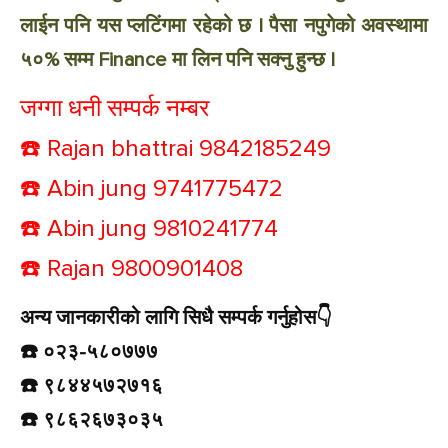
लाईन पनि यस प्लटिंगमा रहेको छ | पैसा नपुगेको अवस्थामा
५०% सम्म Finance मा लिन पनि सक्नु हुन्छ |
जग्गा धनी सम्पर्क नम्बर
☎️
Rajan bhattrai 9842185249
☎️
Abin jung 9741775472
☎️
Abin jung 9810241774
☎️
Rajan 9800901408
अन्य जानकारीको लागि सिधै सम्पर्क गर्नुहोस👇️
☎️ ०२३-५८०७७७
☎️ ९८४४५७२७१६
☎️ ९८६२६७३०३५