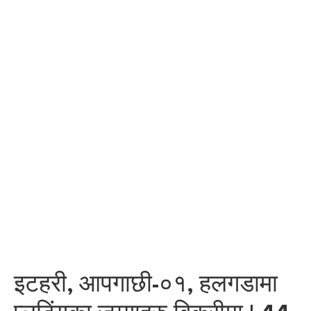
इटहरी, आपगाछी-०१, हलगडामा