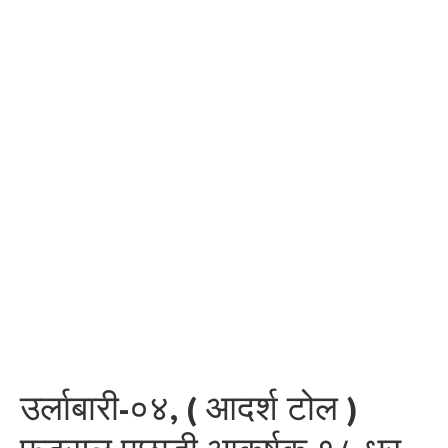
उर्लाबारी-०४, ( आदर्श टोल )