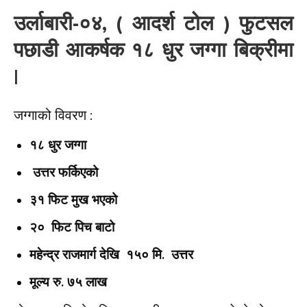
उर्लाबारी-०४, ( आदर्श टोल )
फुटसल
पछाडी
आकर्षक १८ धुर जग्गा बिक्रीमा
|
जग्गाको विवरण :
१८ धुर जग्गा
उत्तर फर्किएको
३१ फिट मुख भएको
२० फिट पिच बाटो
महेन्द्र राजमार्ग देखि १५० मि. उत्तर
मूल्य रु. ७५ लाख