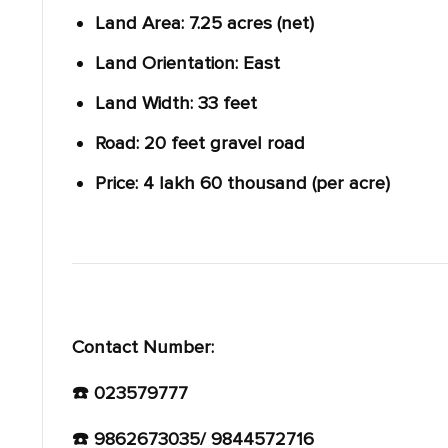
Land Area: 7.25 acres (net)
Land Orientation: East
Land Width: 33 feet
Road: 20 feet gravel road
Price: 4 lakh 60 thousand (per acre)
Contact Number:
☎️ 023579777
☎️ 9862673035/ 9844572716