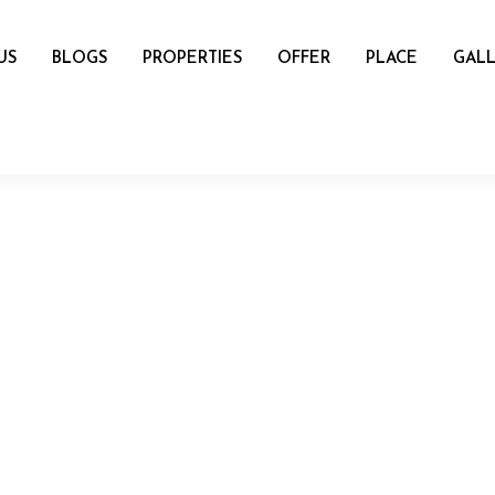
US
BLOGS
PROPERTIES
OFFER
PLACE
GALL
name
mail
Number