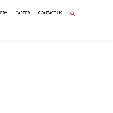
Search
for:
ERY
CAREER
CONTACT US
Search Button